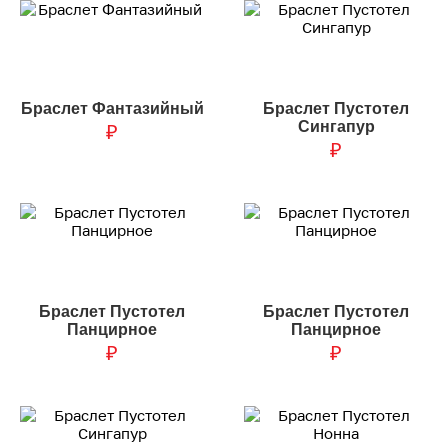
Браслет Фантазийный
Браслет Пустотел
Сингапур
₽
₽
Браслет Пустотел
Браслет Пустотел
Панцирное
Панцирное
₽
₽