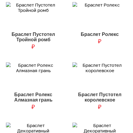
Браслет Пустотел
Браслет Ролекс
Тройной ромб
₽
₽
Браслет Ролекс
Браслет Пустотел
Алмазная грань
королевское
₽
₽