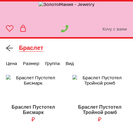
Хочу с вами
Браслет
Цена
Размер
Группа
Вид
Браслет Пустотел
Браслет Пустотел
Бисмарк
Тройной ромб
₽
₽