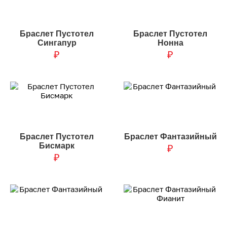
Браслет Пустотел
Браслет Пустотел
Сингапур
Нонна
₽
₽
Браслет Пустотел
Браслет Фантазийный
Бисмарк
₽
₽