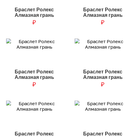
Браслет Ролекс
Браслет Ролекс
Алмазная грань
Алмазная грань
₽
₽
Браслет Ролекс
Браслет Ролекс
Алмазная грань
Алмазная грань
₽
₽
Браслет Ролекс
Браслет Ролекс