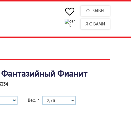
ОТЗЫВЫ
Я С ВАМИ
 Фантазийный Фианит
6334
Вес, г