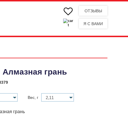
ОТЗЫВЫ
Я С ВАМИ
 Алмазная грань
3379
Вес, г
азная грань