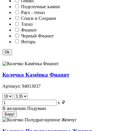
Оникс
Поделочные камни
Раух - топаз
Спаси и Сохрани
Топаз
Фианит
Черный Фианит
Янтарь
Колечко Камёнка Фианит
Артикул: 94013037
x
₽
В желаниях
Подумаю